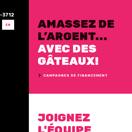
3-3712
AMASSEZ DE
EN
L’ARGENT...
AVEC DES
GÂTEAUX!
CAMPAGNES DE FINANCEMENT
JOIGNEZ
L'ÉQUIPE