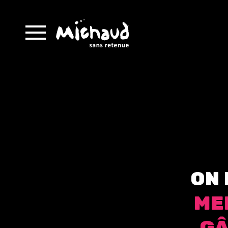
O
N
M
E
G
Â