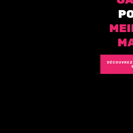
P
M
E
I
M
DÉCOUVREZ