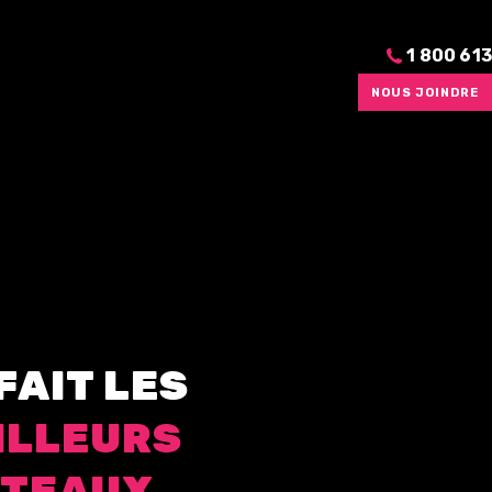
1 800 61
NOUS JOINDRE
F
A
I
T
L
E
S
I
L
L
E
U
R
S
T
E
A
U
X
,