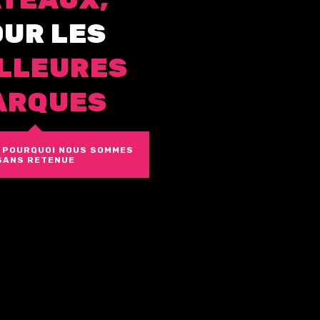
O
U
R
L
E
S
L
L
E
U
R
E
S
A
R
Q
U
E
S
 POURQUOI NOUS SOMMES
SANS RETENUE