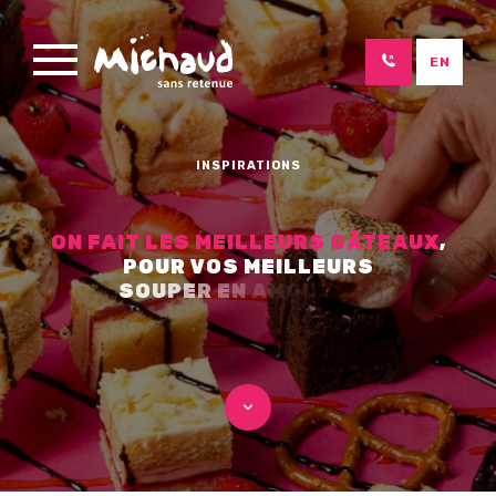
EN
INSPIRATIONS
O
N
F
A
I
T
L
E
S
M
E
I
L
L
E
U
R
S
G
Â
T
E
A
U
X
,
P
O
U
R
V
O
S
M
E
I
L
L
E
U
R
S
S
O
U
P
E
R
E
N
A
M
O
U
R
E
U
X