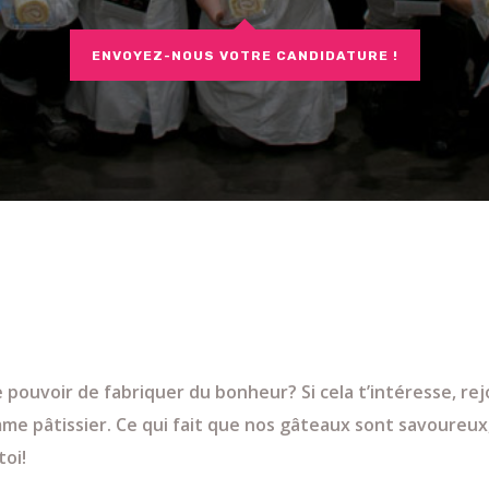
ENVOYEZ-NOUS VOTRE CANDIDATURE !
e pouvoir de fabriquer du bonheur? Si cela t’intéresse, rejo
me pâtissier. Ce qui fait que nos gâteaux sont savoureux, 
oi!