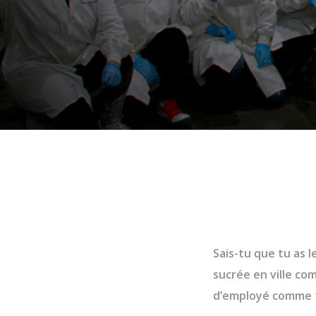
Sais-tu que tu as l
sucrée en ville com
d’employé comme t