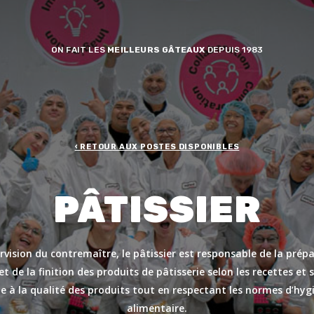
ON FAIT LES
MEILLEURS GÂTEAUX
DEPUIS 1983
‹ RETOUR AUX POSTES DISPONIBLES
PÂTISSIER
rvision du contremaître, le pâtissier est responsable de la prépa
et de la finition des produits de pâtisserie selon les recettes et
eille à la qualité des produits tout en respectant les normes d’hyg
alimentaire.