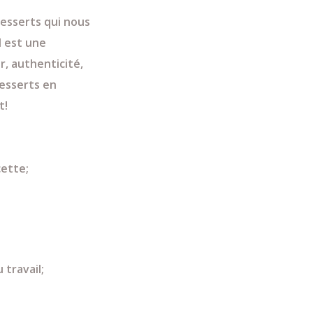
desserts qui nous
d est une
r, authenticité,
esserts en
t!
cette;
 travail;