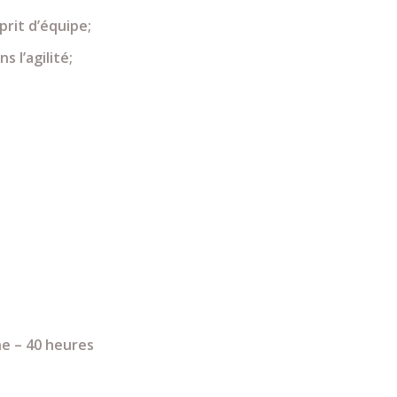
rit d’équipe;
 l’agilité;
ine – 40 heures