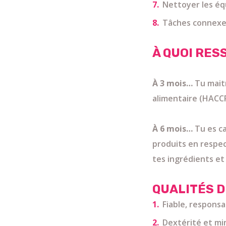
Nettoyer les éq
Tâches connexe
À QUOI RES
À 3 mois…
Tu maitr
alimentaire (HACC
À 6 mois…
Tu es c
produits en respec
tes ingrédients et
QUALITÉS D
Fiable, responsa
Dextérité et mi