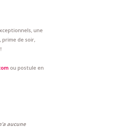
xceptionnels, une
 prime de soir,
!
.com
ou postule en
 n’a aucune